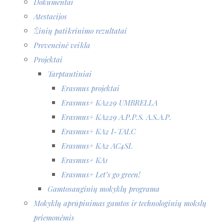
Dokumentai
Atestacijos
Žinių patikrinimo rezultatai
Prevencinė veikla
Projektai
Tarptautiniai
Erasmus projektai
Erasmus+ KA229 UMBRELLA
Erasmus+ KA229 A.P.P.S. A.S.A.P.
Erasmus+ KA2 I-TALC
Erasmus+ KA2 AC4SL
Erasmus+ KA1
Erasmus+ Let’s go green!
Gamtosauginių mokyklų programa
Mokyklų aprūpinimas gamtos ir technologinių mokslų
priemonėmis