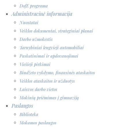
DofE programa
Administracinė informacija
Nuostatai
Veiklos dokumentai, strateginiai planai
Darbo užmokestis
Tarnybiniai lengvieji automobiliai
Paskatinimai ir apdovanojimai
Viešieji pirkimai
Biudžeto vykdymo, finansinės ataskaitos
Veiklos ataskaitos ir užduotys
Laisvos darbo vietos
Mokinių priėmimas į gimnaziją
Paslaugos
Biblioteka
Mokamos paslaugos