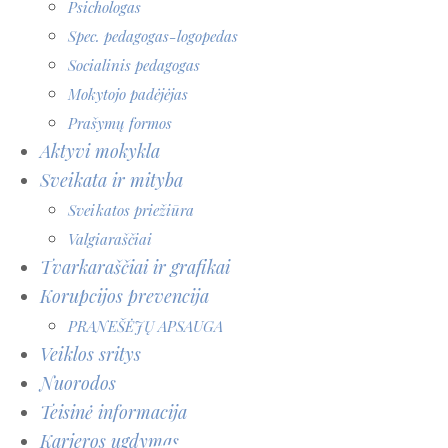
Psichologas
Spec. pedagogas-logopedas
Socialinis pedagogas
Mokytojo padėjėjas
Prašymų formos
Aktyvi mokykla
Sveikata ir mityba
Sveikatos priežiūra
Valgiaraščiai
Tvarkaraščiai ir grafikai
Korupcijos prevencija
PRANEŠĖJŲ APSAUGA
Veiklos sritys
Nuorodos
Teisinė informacija
Karjeros ugdymas